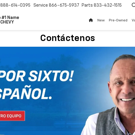
888-614-0395
Service
866-675-5937
Parts
833-432-1515
 #1 Name
New
Pre-Owned
V
r
CHEVY
Contáctenos