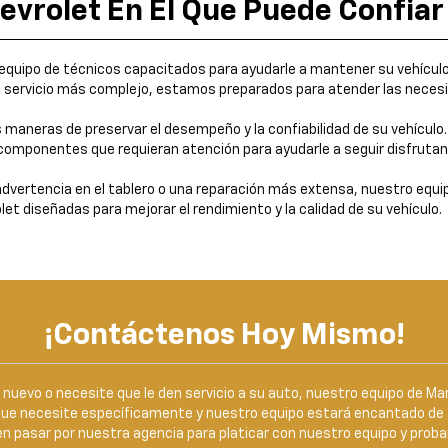
evrolet En El Que Puede Confiar
quipo de técnicos capacitados para ayudarle a mantener su vehículo 
un servicio más complejo, estamos preparados para atender las neces
 maneras de preservar el desempeño y la confiabilidad de su vehículo
componentes que requieran atención para ayudarle a seguir disfruta
advertencia en el tablero o una reparación más extensa, nuestro equ
et diseñadas para mejorar el rendimiento y la calidad de su vehículo.
¡Contáctenos Hoy Mismo!
uevo o necesite que le den servicio a su auto, nuestro equipo de Mar
que necesite específicamente y nuestro equipo estará encantado de a
n pasar por nuestra agencia para platicar con nuestro equipo y proba