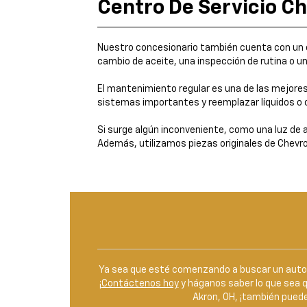
Centro De Servicio Ch
Nuestro concesionario también cuenta con un e
cambio de aceite, una inspección de rutina o 
El mantenimiento regular es una de las mejores
sistemas importantes y reemplazar líquidos o 
Si surge algún inconveniente, como una luz de 
Además, utilizamos piezas originales de Chevrol
Ya sea que esté comenzando a buscar un auto n
¡
Contáctenos hoy
y háganos saber lo que sea 
Akron, OH, ¡también puede