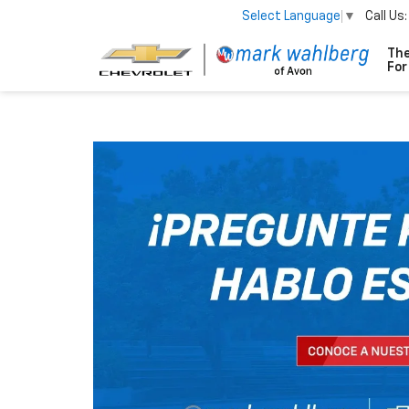
Call Us:
Select Language
▼
The
Fo